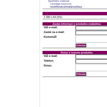
Spotřební materiál
cartridge tonerové
multifunkce/tiskárny/faxy
1 300 s A4 (5%)
Zaslat informaci o produktu známému
Váš e-mail:
Zaslat na e-mail:
Komentář:
Dotaz k tomuto produktu
Váš e-mail:
Telefon:
Dotaz: