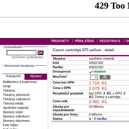
|
|
|
PRODUKTY
PŘIHLÁŠENÍ
REGISTRACE
D
Vyhledávání
Canon cartridge 075 yellow - detail
rozšířené vyhledávání...
Skupina
spotřební materiál
Kód
6362C002
Stromová struktura
PartNo
6362C002
Dostupnost
skladem
Kategorie
Výrobci
Množství
Multifunkce a kopírovací
Cena bez DPH
1 718 Kč
stroje
Cena s DPH
2 079 Kč
Tiskárny
Recyklační poplatek
bez DPH:
2 Kč
; s DPH:
2
Tiskárny přenosné
Kč
; Tonery a cartridge
Tiskárny velkoform.
Cena celk.
2 082 Kč
Tisková média
Záruka pro
24 Měsíce
Spotřební materiál
nepodnikatele
Skenery stolní
Záruka pro firmy
6 Měsíce
Skenery velkoform.
Status
ü
- V ceníku
Skenery dokument.
Foto Video