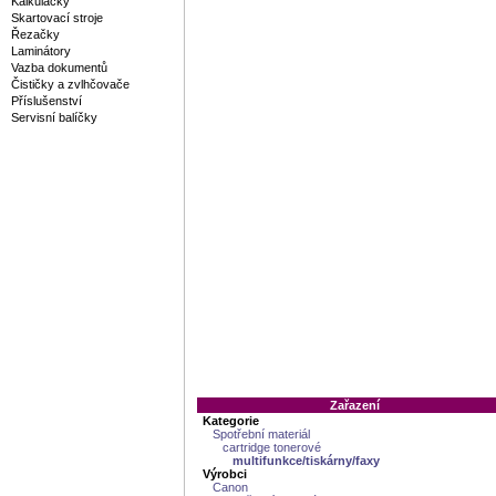
Kalkulačky
Skartovací stroje
Řezačky
Laminátory
Vazba dokumentů
Čističky a zvlhčovače
Příslušenství
Servisní balíčky
Zařazení
Kategorie
Spotřební materiál
cartridge tonerové
multifunkce/tiskárny/faxy
Výrobci
Canon