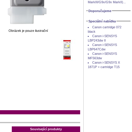
MarkIII/G9x/G9x MarkII)...
Doporučujeme
Speciální nabídka
Canon cartridge 072
Obrázek je pouze ilustrační
black
Canon i-SENSYS
LBP243dw II
Canon i-SENSYS
LBP647Cdw
Canon i-SENSYS
MF563dw
Canon i-SENSYS X
1871P + cartridge T15
Související produkty