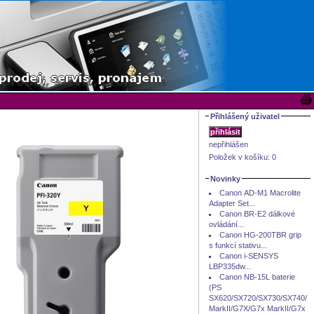
Přihlášený uživatel
nepřihlášen
Položek v košíku:
0
Novinky
Canon AD-M1 Macrolite
Adapter Set...
Canon BR-E2 dálkové
ovládání...
Canon HG-200TBR grip
s funkcí stativu...
Canon i-SENSYS
LBP335dw...
Canon NB-15L baterie
(PS
SX620/SX720/SX730/SX740/G
MarkII/G7X/G7x MarkII/G7x