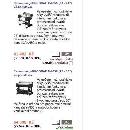
Canon imagePROGRAF TM-255 (A1 - 24")
vč.podstavce
Vylepšete možnosti tisku
díky vyšší produktivitě,
intuitivním funkcím a
profesionální kvalitě
obrazu realizované
zařízením šetrným k
životnímu prostředí. Tato
24" tiskárna s vestavěným pevným
diskem je určena pro korporátní a velké
kanceláře AEC a maloo
41 482 Kč
(50 194 Kč s DPH)
na objednávku
označit produkt:
Canon imagePROGRAF TM-350 (A0 - 36")
vč.podstavce
Vylepšete možnosti tisku
díky vyšší produktivitě,
intuitivním funkcím a
profesionální kvalitě
obrazu realizované
zařízením šetrným k
životnímu prostředí. 36"
tiskárna je určena pro podnikové a velké
kanceláře AEC a maloobchodní a
vzdělávací sektor. S
64 088 Kč
(77 547 Kč s DPH)
skladem