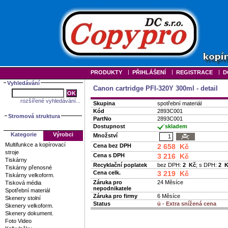
|
|
|
PRODUKTY
PŘIHLÁŠENÍ
REGISTRACE
D
Vyhledávání
Canon cartridge PFI-320Y 300ml - detail
rozšířené vyhledávání...
Skupina
spotřební materiál
Kód
2893C001
Stromová struktura
PartNo
2893C001
Dostupnost
skladem
Kategorie
Výrobci
Množství
Multifunkce a kopírovací
Cena bez DPH
2 658 Kč
stroje
Cena s DPH
3 216 Kč
Tiskárny
Recyklační poplatek
bez DPH:
2 Kč
; s DPH:
2 
Tiskárny přenosné
Cena celk.
3 219 Kč
Tiskárny velkoform.
Záruka pro
24 Měsíce
Tisková média
nepodnikatele
Spotřební materiál
Záruka pro firmy
6 Měsíce
Skenery stolní
Status
ü
- Extra snížená cena
Skenery velkoform.
Skenery dokument.
Foto Video