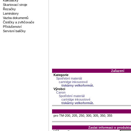
Kalkulačky
Skartovací stroje
Řezačky
Laminátory
Vazba dokumentů
Čističky a zvlhčovače
Příslušenství
Servisní balíčky
Zařazení
Kategorie
Spotřební materiál
cartridge inkoustové
tiskárny velkoformát.
Výrobci
Canon
Spotřební materiál
cartridge inkoustové
tiskárny velkoformát.
pro TM-200, 205, 250, 300, 305, 350, 355
Zaslat informaci o produk