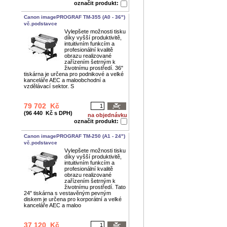
označit produkt:
Canon imagePROGRAF TM-355 (A0 - 36")
vč.podstavce
Vylepšete možnosti tisku
díky vyšší produktivitě,
intuitivním funkcím a
profesionální kvalitě
obrazu realizované
zařízením šetrným k
životnímu prostředí. 36"
tiskárna je určena pro podnikové a velké
kanceláře AEC a maloobchodní a
vzdělávací sektor. S
79 702 Kč
(96 440 Kč s DPH)
na objednávku
označit produkt:
Canon imagePROGRAF TM-250 (A1 - 24")
vč.podstavce
Vylepšete možnosti tisku
díky vyšší produktivitě,
intuitivním funkcím a
profesionální kvalitě
obrazu realizované
zařízením šetrným k
životnímu prostředí. Tato
24" tiskárna s vestavěným pevným
diskem je určena pro korporátní a velké
kanceláře AEC a maloo
37 120 Kč