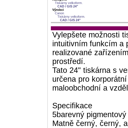
Tiskárny velkoform.
CAD / GIS 24"
Výrobci
Canon
Tiskárny velkoform.
CAD / GIS 24"
Vylepšete možnosti tis
intuitivním funkcím a 
realizované zařízení
prostředí.
Tato 24" tiskárna s 
určena pro korporátn
maloobchodní a vzděl
Specifikace
5barevný pigmentový 
Matně černý, černý, a