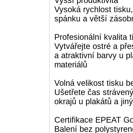
Vyšší produktivita
Vysoká rychlost tisku,
spánku a větší zásob
Profesionální kvalita t
Vytvářejte ostré a př
a atraktivní barvy u 
materiálů
Volná velikost tisku b
Ušetřete čas stráve
okrajů u plakátů a jin
Certifikace EPEAT Go
Balení bez polystyren