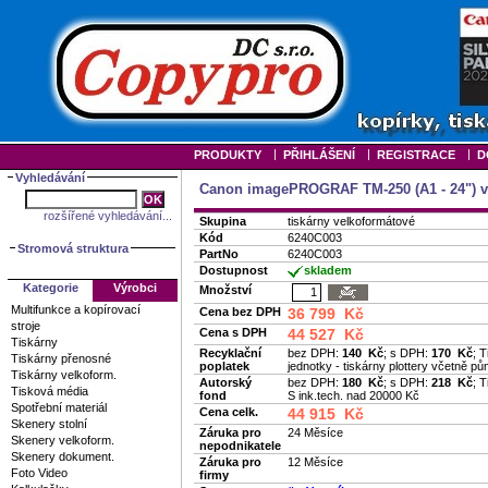
|
|
|
PRODUKTY
PŘIHLÁŠENÍ
REGISTRACE
D
Vyhledávání
Canon imagePROGRAF TM-250 (A1 - 24") vč
rozšířené vyhledávání...
Skupina
tiskárny velkoformátové
Kód
6240C003
Stromová struktura
PartNo
6240C003
Dostupnost
skladem
Kategorie
Výrobci
Množství
Multifunkce a kopírovací
Cena bez DPH
36 799 Kč
stroje
Cena s DPH
44 527 Kč
Tiskárny
Recyklační
bez DPH:
140 Kč
; s DPH:
170 Kč
; 
Tiskárny přenosné
poplatek
jednotky - tiskárny plottery včetně pů
Tiskárny velkoform.
Autorský
bez DPH:
180 Kč
; s DPH:
218 Kč
; 
Tisková média
fond
S ink.tech. nad 20000 Kč
Spotřební materiál
Cena celk.
44 915 Kč
Skenery stolní
Záruka pro
24 Měsíce
Skenery velkoform.
nepodnikatele
Skenery dokument.
Záruka pro
12 Měsíce
Foto Video
firmy