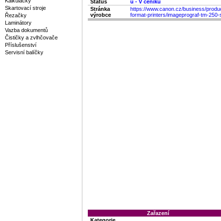
Kalkulačky
Status
ü
- V ceníku
Skartovací stroje
Stránka
https://www.canon.cz/business/produc
výrobce
format-printers/imageprograf-tm-250-
Řezačky
Laminátory
Vazba dokumentů
Čističky a zvlhčovače
Příslušenství
Servisní balíčky
Zařazení
Kategorie