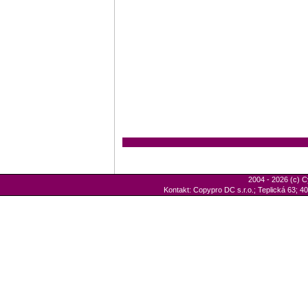
2004 - 2026 (c) C
Kontakt: Copypro DC s.r.o.; Teplická 63; 40