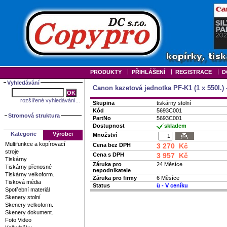
|
|
|
PRODUKTY
PŘIHLÁŠENÍ
REGISTRACE
D
Vyhledávání
Canon kazetová jednotka PF-K1 (1 x 550l.) -
rozšířené vyhledávání...
Skupina
tiskárny stolní
Kód
5693C001
Stromová struktura
PartNo
5693C001
Dostupnost
skladem
Kategorie
Výrobci
Množství
Multifunkce a kopírovací
Cena bez DPH
3 270 Kč
stroje
Cena s DPH
3 957 Kč
Tiskárny
Záruka pro
24 Měsíce
Tiskárny přenosné
nepodnikatele
Tiskárny velkoform.
Záruka pro firmy
6 Měsíce
Tisková média
Status
ü
- V ceníku
Spotřební materiál
Skenery stolní
Skenery velkoform.
Skenery dokument.
Foto Video