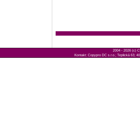
2004 - 2026 (c) C
Kontakt: Copypro DC s.r.o.; Teplická 63; 40