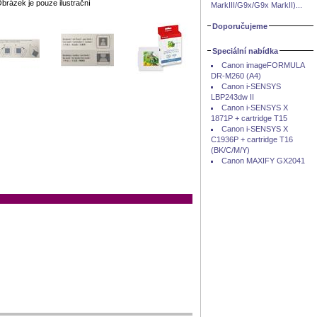
brázek je pouze ilustrační
MarkIII/G9x/G9x MarkII)...
Doporučujeme
Speciální nabídka
Canon imageFORMULA
DR-M260 (A4)
Canon i-SENSYS
LBP243dw II
Canon i-SENSYS X
1871P + cartridge T15
Canon i-SENSYS X
C1936P + cartridge T16
(BK/C/M/Y)
Canon MAXIFY GX2041