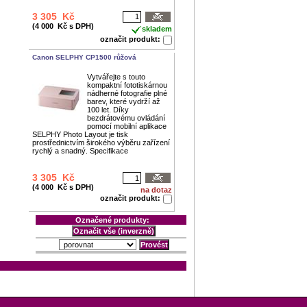
3 305 Kč
(4 000 Kč s DPH)
skladem
označit produkt:
Canon SELPHY CP1500 růžová
Vytvářejte s touto
kompaktní fototiskárnou
nádherné fotografie plné
barev, které vydrží až
100 let. Díky
bezdrátovému ovládání
pomocí mobilní aplikace
SELPHY Photo Layout je tisk
prostřednictvím širokého výběru zařízení
rychlý a snadný. Specifikace
3 305 Kč
(4 000 Kč s DPH)
na dotaz
označit produkt:
Označené produkty: