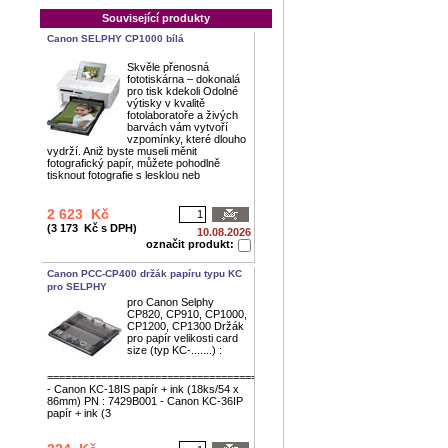
Související produkty
Canon SELPHY CP1000 bílá
Skvěle přenosná
fototiskárna – dokonalá
pro tisk kdekoli Odolné
výtisky v kvalitě
fotolaboratoře a živých
barvách vám vytvoří
vzpomínky, které dlouho
vydrží. Aniž byste museli měnit
fotografický papír, můžete pohodlně
tisknout fotografie s lesklou neb
2 623 Kč
(3 173 Kč s DPH)
10.08.2026
označit produkt:
Canon PCC-CP400 držák papíru typu KC
pro SELPHY
pro Canon Selphy
CP820, CP910, CP1000,
CP1200, CP1300 Držák
pro papír velikosti card
size (typ KC-.......) :
================================================
- Canon KC-18IS papír + ink (18ks/54 x
86mm) PN : 7429B001 - Canon KC-36IP
papír + ink (3