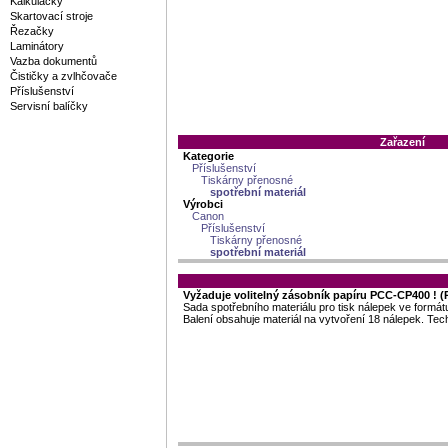
Kalkulačky
Skartovací stroje
Řezačky
Laminátory
Vazba dokumentů
Čističky a zvlhčovače
Příslušenství
Servisní balíčky
Zařazení
Kategorie
Příslušenství
Tiskárny přenosné
spotřební materiál
Výrobci
Canon
Příslušenství
Tiskárny přenosné
spotřební materiál