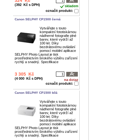
324 Kč
(392 Kč s DPH)
skladem
označit produkt:
Canon SELPHY CP1500 černá
Vytvářejte s touto
kompaktní fototiskárnou
nádherné fotografie plné
barev, které vydrží až
100 let. Díky
bezdrátovému ovládání
pomocí mobilní aplikace
SELPHY Photo Layout je tisk
prostřednictvím širokého výběru zařízení
rychlý a snadný. Specifikace
3 305 Kč
(4 000 Kč s DPH)
na dotaz
označit produkt:
Canon SELPHY CP1500 bílá
Vytvářejte s touto
kompaktní fototiskárnou
nádherné fotografie plné
barev, které vydrží až
100 let. Díky
bezdrátovému ovládání
pomocí mobilní aplikace
SELPHY Photo Layout je tisk
prostřednictvím širokého výběru zařízení
rychlý a snadný. Specifikace