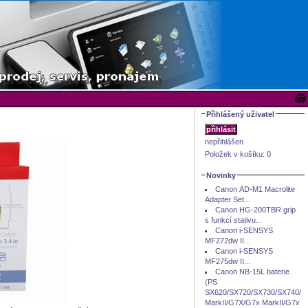
Přihlášený uživatel
nepřihlášen
Položek v košíku:
0
Novinky
Canon AD-M1 Macrolite
Adapter Set...
Canon HG-200TBR grip
s funkcí stativu...
Canon i-SENSYS
MF272dw II...
Canon i-SENSYS
MF275dw II...
Canon NB-15L baterie
(PS
SX620/SX720/SX730/SX740/G
MarkII/G7X/G7x MarkII/G7x