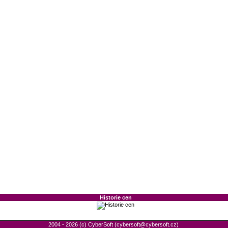
Historie cen
2004 - 2026 (c) CyberSoft
(
cybersoft@cybersoft.cz
)