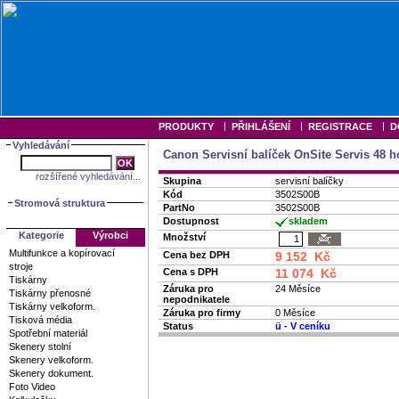
|
|
|
PRODUKTY
PŘIHLÁŠENÍ
REGISTRACE
D
Vyhledávání
Canon Servisní balíček OnSite Servis 48 ho
rozšířené vyhledávání...
Skupina
servisní balíčky
Kód
3502S00B
Stromová struktura
PartNo
3502S00B
Dostupnost
skladem
Kategorie
Výrobci
Množství
Multifunkce a kopírovací
Cena bez DPH
9 152 Kč
stroje
Cena s DPH
11 074 Kč
Tiskárny
Záruka pro
24 Měsíce
Tiskárny přenosné
nepodnikatele
Tiskárny velkoform.
Záruka pro firmy
0 Měsíce
Tisková média
Status
ü
- V ceníku
Spotřební materiál
Skenery stolní
Skenery velkoform.
Skenery dokument.
Foto Video