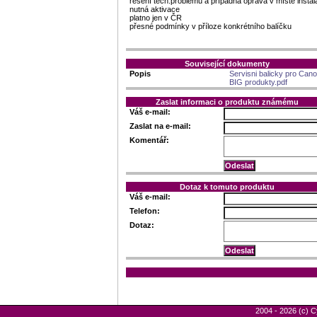
řešení tech.problémů a případná oprava v místě instal
nutná aktivace
platno jen v ČR
přesné podmínky v příloze konkrétního balíčku
Související dokumenty
Popis
Servisni balicky pro Can
BIG produkty.pdf
Zaslat informaci o produktu známému
Váš e-mail:
Zaslat na e-mail:
Komentář:
Dotaz k tomuto produktu
Váš e-mail:
Telefon:
Dotaz:
2004 - 2026 (c) C