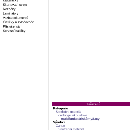
Kalkulačky
Skartovací stroje
Řezačky
Laminátory
Vazba dokumentů
Čističky a zvlhčovače
Příslušenství
Servisní balíčky
Zařazení
Kategorie
Spotřební materiál
cartridge inkoustové
multifunkce/tiskárny/faxy
Výrobci
Canon
Spotřební materiál