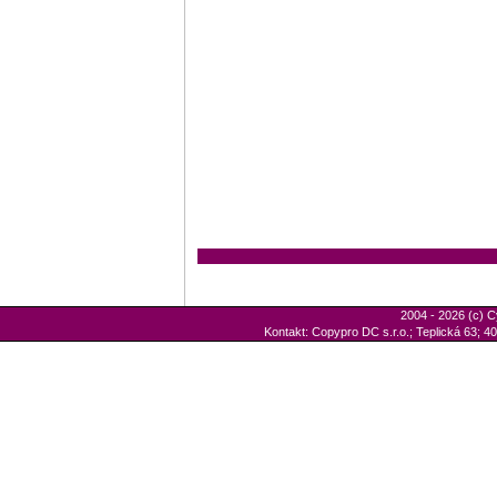
2004 - 2026 (c) C
Kontakt: Copypro DC s.r.o.; Teplická 63; 40