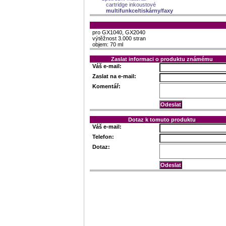
cartridge inkoustové
multifunkce/tiskárny/faxy
pro GX1040, GX2040
výtěžnost 3.000 stran
objem: 70 ml
Zaslat informaci o produktu známému
Váš e-mail:
Zaslat na e-mail:
Komentář:
Dotaz k tomuto produktu
Váš e-mail:
Telefon:
Dotaz: