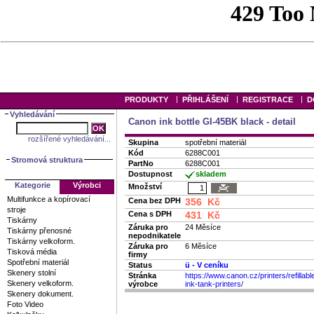
|
|
|
PRODUKTY
PŘIHLÁŠENÍ
REGISTRACE
D
Vyhledávání
Canon ink bottle GI-45BK black - detail
rozšířené vyhledávání...
Skupina
spotřební materiál
Kód
6288C001
Stromová struktura
PartNo
6288C001
Dostupnost
skladem
Kategorie
Výrobci
Množství
Multifunkce a kopírovací
Cena bez DPH
356 Kč
stroje
Cena s DPH
431 Kč
Tiskárny
Záruka pro
24 Měsíce
Tiskárny přenosné
nepodnikatele
Tiskárny velkoform.
Záruka pro
6 Měsíce
Tisková média
firmy
Spotřební materiál
Status
ü
- V ceníku
Skenery stolní
Stránka
https://www.canon.cz/printers/refillabl
Skenery velkoform.
výrobce
ink-tank-printers/
Skenery dokument.
Foto Video