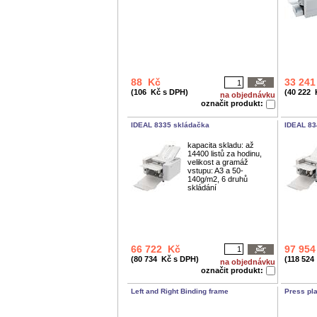
88 Kč
33 24
(106 Kč s DPH)
(40 222 
na objednávku
označit produkt:
IDEAL 8335 skládačka
IDEAL 83
kapacita skladu: až
14400 listů za hodinu,
velikost a gramáž
vstupu: A3 a 50-
140g/m2, 6 druhů
skládání
66 722 Kč
97 95
(80 734 Kč s DPH)
(118 524
na objednávku
označit produkt:
Left and Right Binding frame
Press pl