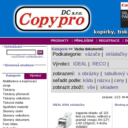
|
|
|
PRODUKTY
PŘIHLÁŠENÍ
REGISTRACE
D
Vyhledávání
Kategorie
>> Vazba dokumentů
Podkategorie:
vázače
|
skládačky
rozšířené vyhledávání...
Výrobci:
IDEAL
|
RECO
|
Stromová struktura
zobrazení:
s obrázky
|
tabulkový 
Kategorie
Výrobci
seřadit podle:
kódu
|
názvu
|
ceny
Multifunkce a kopírovací
stroje
zobrazit zboží:
vše
|
skladem
Tiskárny
Tiskárny přenosné
stránek: 1/13
Tiskárny velkoform.
Tisková média
IDEAL 8306 skládačka
Binding p
Spotřební materiál
Skenery stolní
kapacita skladu: až 115
Skenery velkoform.
listů za minutu, velikost a
Skenery dokument.
gramáž vstupu: A4 (12")
a 60-120g/m2, 4 druhy
Foto Video
skládání