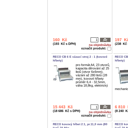
160 Kč
197 K
(193 Kč s DPH)
(238 Kč
na objednávku
označit produkt:
RECO CB 6 E vázací stroj 2 : 1 (kovové
RECO CB 6
hřbety)
hřbety)
pro formát A4, 23 otvorů,
kapacita děrování až 25
listů (otvor 6x6mm),
vázání až 280 listů (28
mm), kovové hřbety
průměr 6,4 - 32,5mm,
váha 18,8kg, elektrický
mechani
15 443 Kč
6 810
(18 686 Kč s DPH)
(8 240 K
na objednávku
označit produkt:
RECO kovový hřbet 2:1, pr.11,0 mm (80
RECO kov
listů 70-80g...
listů 70-8