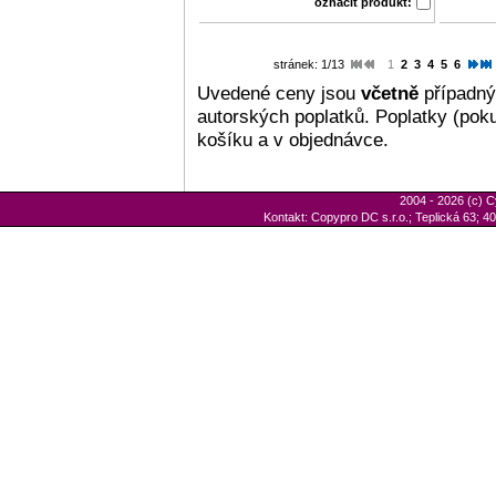
označit produkt:
stránek: 1/13
1
2
3
4
5
6
Uvedené ceny jsou
včetně
případný
autorských poplatků. Poplatky (poku
košíku a v objednávce.
2004 - 2026 (c) C
Kontakt: Copypro DC s.r.o.; Teplická 63; 40