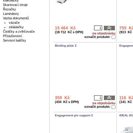
Kalkulačky
Skartovací stroje
Řezačky
Laminátory
Vazba dokumentů
vázače
skládačky
15 464 Kč
755 K
Čističky a zvlhčovače
(18 712 Kč s DPH)
(913 Kč
na objednávku
Příslušenství
označit produkt:
Servisní balíčky
Binding plate 2
Engageme
359 Kč
116 K
(434 Kč s DPH)
(141 Kč
na objednávku
označit produkt:
Engagement pin support 3
IDEAL 83