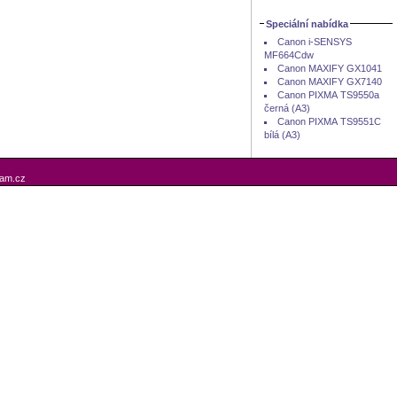
Speciální nabídka
Canon i-SENSYS
MF664Cdw
Canon MAXIFY GX1041
Canon MAXIFY GX7140
Canon PIXMA TS9550a
černá (A3)
Canon PIXMA TS9551C
bílá (A3)
am.cz