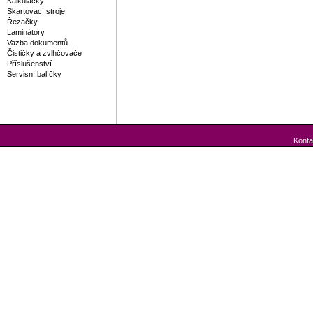
Kalkulačky
Skartovací stroje
Řezačky
Laminátory
Vazba dokumentů
Čističky a zvlhčovače
Příslušenství
Servisní balíčky
Konta