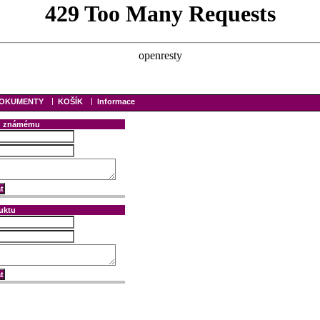
|
|
OKUMENTY
KOŠÍK
Informace
tu známému
uktu