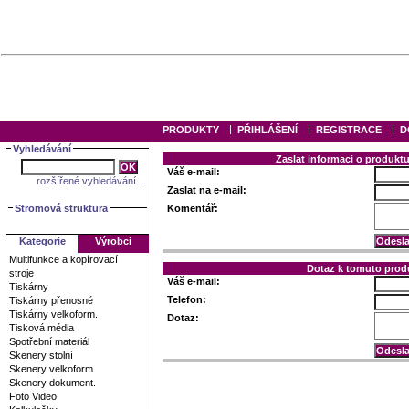
|
|
|
PRODUKTY
PŘIHLÁŠENÍ
REGISTRACE
D
Vyhledávání
Zaslat informaci o produk
Váš e-mail:
rozšířené vyhledávání...
Zaslat na e-mail:
Stromová struktura
Komentář:
Kategorie
Výrobci
Multifunkce a kopírovací
Dotaz k tomuto prod
stroje
Váš e-mail:
Tiskárny
Telefon:
Tiskárny přenosné
Tiskárny velkoform.
Dotaz:
Tisková média
Spotřební materiál
Skenery stolní
Skenery velkoform.
Skenery dokument.
Foto Video