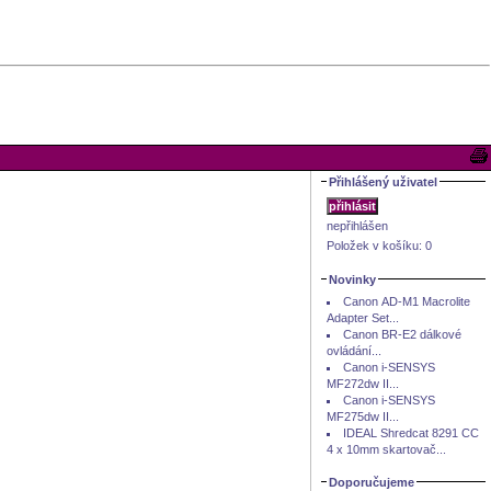
Přihlášený uživatel
nepřihlášen
Položek v košíku:
0
Novinky
Canon AD-M1 Macrolite
Adapter Set...
Canon BR-E2 dálkové
ovládání...
Canon i-SENSYS
MF272dw II...
Canon i-SENSYS
MF275dw II...
IDEAL Shredcat 8291 CC
4 x 10mm skartovač...
Doporučujeme