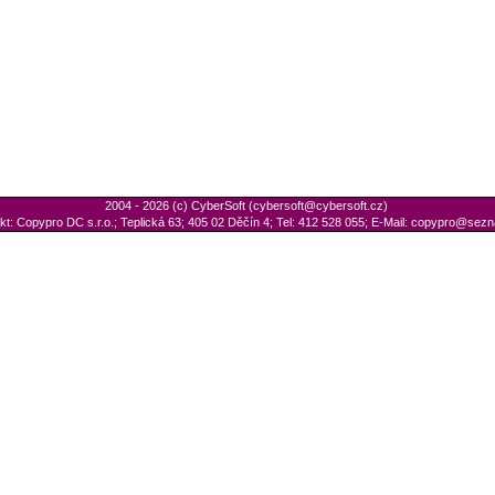
2004 - 2026 (c) CyberSoft
(
cybersoft@cybersoft.cz
)
kt: Copypro DC s.r.o.; Teplická 63; 405 02 Děčín 4; Tel: 412 528 055; E-Mail:
copypro@sezn